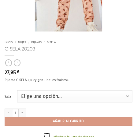
INICIO
/
MUJER
/
PIJAMAS
/
GISELA
GISELA 20203
27,95
€
Pijama GISELA «Juicy genuine les fraises»
Talla
GISELA 20203 cantidad
AÑADIR AL CARRITO