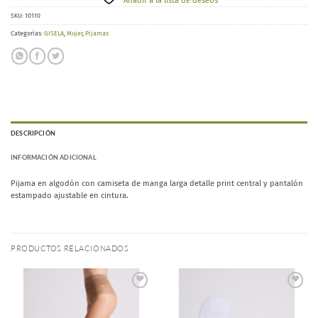
Añadir a la lista de deseos
SKU:
10110
Categorías:
GISELA
,
Mujer
,
Pijamas
DESCRIPCIÓN
INFORMACIÓN ADICIONAL
Pijama en algodón con camiseta de manga larga detalle print central y pantalón
estampado ajustable en cintura.
PRODUCTOS RELACIONADOS
Añadir
Añadir
a la
a la
lista de
lista de
deseos
deseos