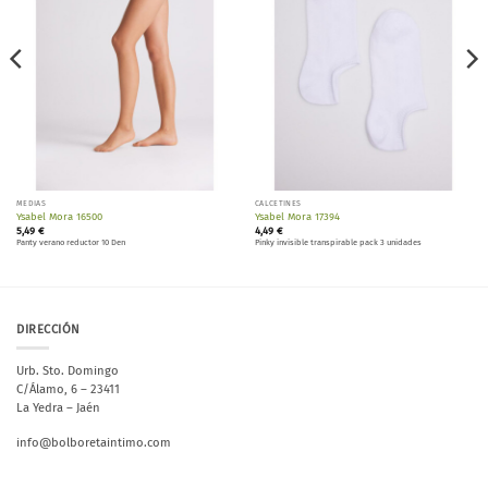
MEDIAS
CALCETINES
Ysabel Mora 16500
Ysabel Mora 17394
5,49
€
4,49
€
Panty verano reductor 10 Den
Pinky invisible transpirable pack 3 unidades
DIRECCIÓN
Urb. Sto. Domingo
C/Álamo, 6 – 23411
La Yedra – Jaén
info@bolboretaintimo.com