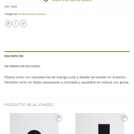
Añadir a la lista de deseos
SKU:
10032
Categorías:
GISELA
,
Mujer
,
Pijamas
DESCRIPCIÓN
INFORMACIÓN ADICIONAL
Pijama corto con camiseta lisa de manga corta y detalle de bolsillo en el pecho.
Pantalón corto en tejido estampado a contraste y ajustable en cintura con goma.
PRODUCTOS RELACIONADOS
Añadir
Añadir
a la
a la
lista de
lista de
deseos
deseos