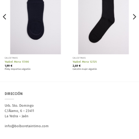
CALCETINES
CALCETINES
Ysabel Mora 17390
Ysabel Mora 12725
1,99
€
2,49
€
Pinky deportivo algodón
Calcetín mujer algodón
DIRECCIÓN
Urb. Sto. Domingo
C/Álamo, 6 – 23411
La Yedra – Jaén
info@bolboretaintimo.com