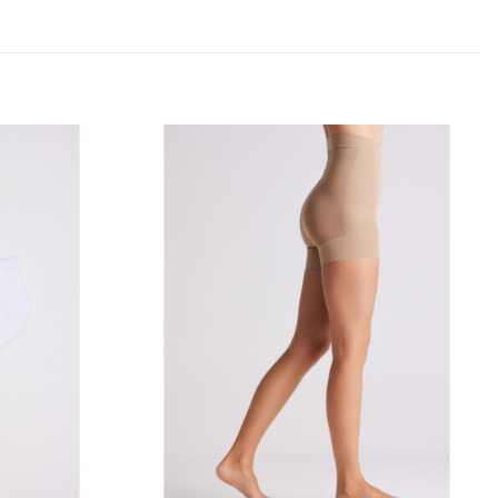
Añadir
Añadir
a la
a la
lista
lista
de
de
deseos
deseos