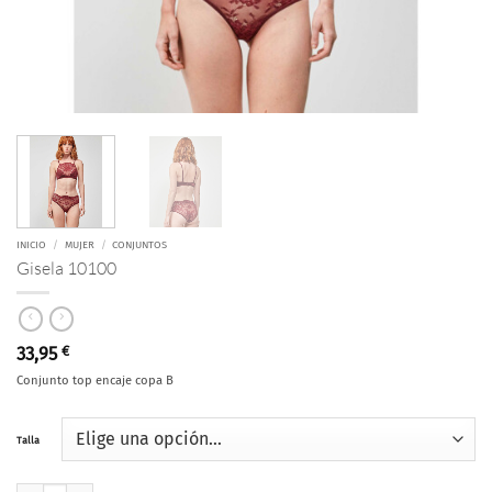
INICIO
/
MUJER
/
CONJUNTOS
Gisela 10100
33,95
€
Conjunto top encaje copa B
Talla
Gisela 10100 cantidad