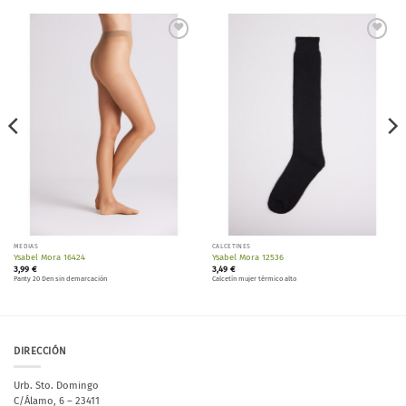
Añadir
Añadir
a la
a la
lista de
lista de
deseos
deseos
MEDIAS
CALCETINES
Ysabel Mora 16424
Ysabel Mora 12536
3,99
€
3,49
€
Panty 20 Den sin demarcación
Calcetín mujer térmico alto
DIRECCIÓN
Urb. Sto. Domingo
C/Álamo, 6 – 23411