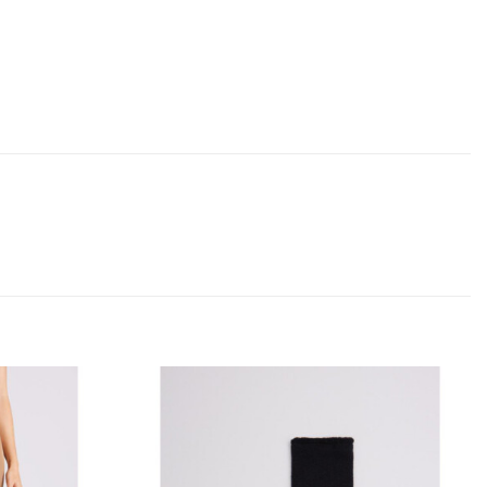
Añadir
Añadir
a la
a la
lista
lista
de
de