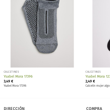
deseos
CALCETINES
CALCETINES
Ysabel Mora 17396
Ysabel Mora 12
3,49
€
2,49
€
Ysabel Mora 17396
Calcetín mujer alg
DIRECCIÓN
COMPRA