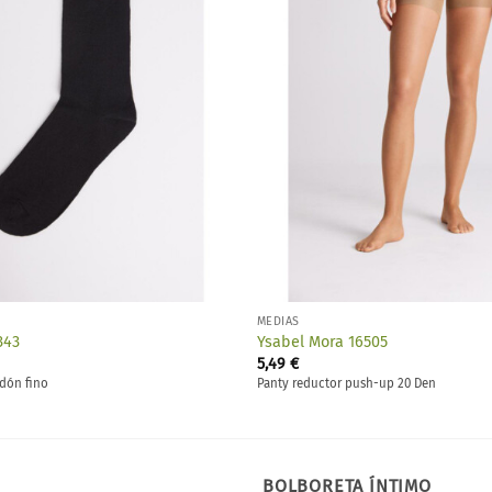
deseos
MEDIAS
343
Ysabel Mora 16505
5,49
€
odón fino
Panty reductor push-up 20 Den
BOLBORETA ÍNTIMO