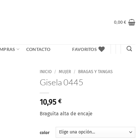
0,00
€
MPRAS
CONTACTO
FAVORITOS
INICIO
/
MUJER
/
BRAGAS Y TANGAS
Gisela 0445
Añadir
a la
lista
10,95
€
de
deseos
Braguita alta de encaje
color