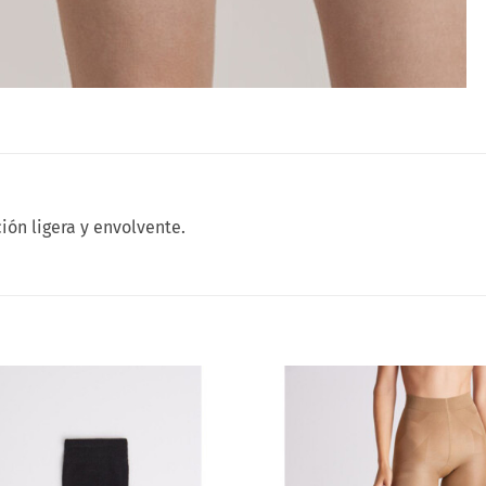
ión ligera y envolvente.
Añadir
a la
lista
de