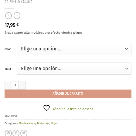
GISELA 0440
17,95
€
Braga super alta moldeadora efecto vientre plano
color
Talla
GISELA 0440 cantidad
AÑADIR AL CARRITO
Añadir a la lista de deseos
SKU:
17008
Categorías:
Moldeadoras y Bodys faja
,
Mujer