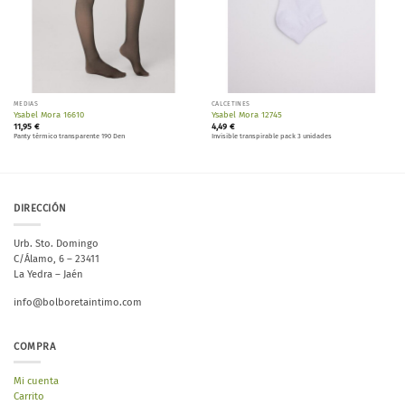
MEDIAS
CALCETINES
Ysabel Mora 16610
Ysabel Mora 12745
11,95
€
4,49
€
Panty térmico transparente 190 Den
Invisible transpirable pack 3 unidades
DIRECCIÓN
Urb. Sto. Domingo
C/Álamo, 6 – 23411
La Yedra – Jaén
info@bolboretaintimo.com
COMPRA
Mi cuenta
Carrito