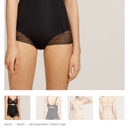
INICIO
/
MUJER
/
MOLDEADORAS Y BODYS FAJA