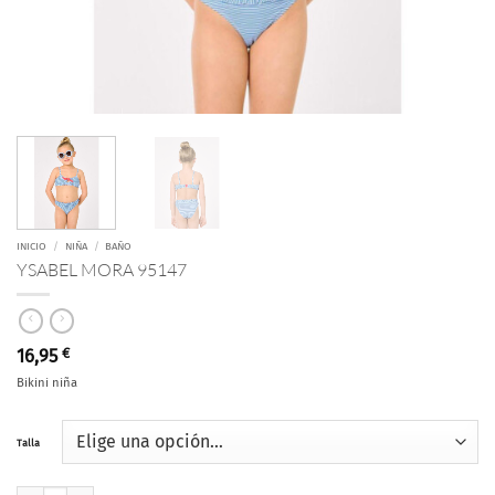
INICIO
/
NIÑA
/
BAÑO
YSABEL MORA 95147
16,95
€
Bikini niña
Talla
YSABEL MORA 95147 cantidad