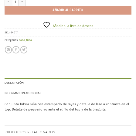
AÑADIR AL CARRITO
Añadir a la lista de deseos
SKU:
64017
Categorías:
Baño
,
Niña
DESCRIPCIÓN
INFORMACIÓN ADICIONAL
Conjunto bikini niña con estampado de rayas y detalle de lazo a contraste en el
top. Detalle de pequeño volante el el filo del top y de la braguita.
PRODUCTOS RELACIONADOS