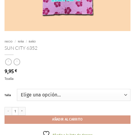
INICIO
/
NIÑA
/
BAÑO
SUN CITY 6352
9,95
€
Toalla
Talla
SUN CITY 6352 cantidad
AÑADIR AL CARRITO