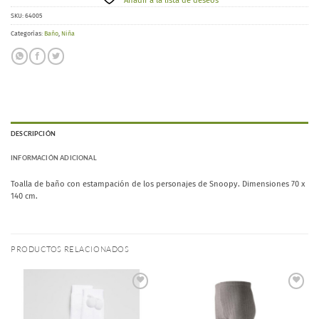
Añadir a la lista de deseos
SKU:
64005
Categorías:
Baño
,
Niña
DESCRIPCIÓN
INFORMACIÓN ADICIONAL
Toalla de baño con estampación de los personajes de Snoopy. Dimensiones 70 x
140 cm.
PRODUCTOS RELACIONADOS
Añadir
Añadir
a la
a la
lista de
lista de
deseos
deseos