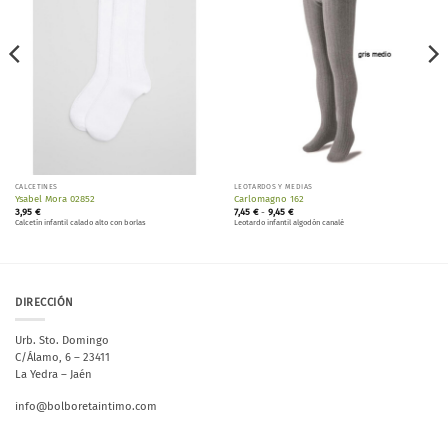
CALCETINES
LEOTARDOS Y MEDIAS
Ysabel Mora 02852
Carlomagno 162
Rango
3,95
€
7,45
€
-
9,45
€
de
Calcetín infantil calado alto con borlas
Leotardo infantil algodón canalé
precios:
desde
7,45 €
hasta
9,45 €
DIRECCIÓN
Urb. Sto. Domingo
C/Álamo, 6 – 23411
La Yedra – Jaén
info@bolboretaintimo.com