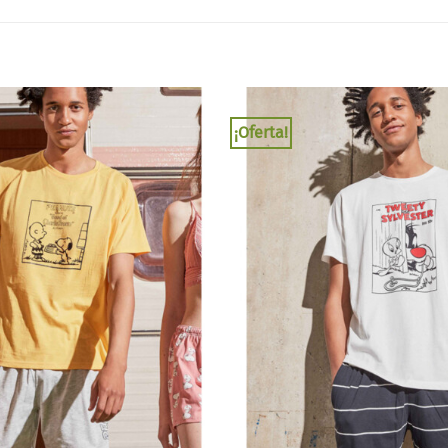
¡Oferta!
Añadir
a la
lista
de
deseos