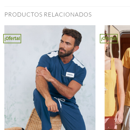
PRODUCTOS RELACIONADOS
¡Oferta!
¡Oferta!
Añadir
a la
lista
de
deseos