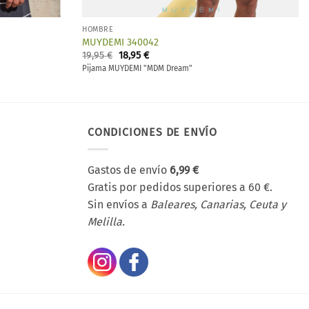
HOMBRE
MUYDEMI 340042
El
El
19,95
€
18,95
€
precio
precio
Pijama MUYDEMI "MDM Dream"
original
actual
era:
es:
19,95 €.
18,95 €.
CONDICIONES DE ENVÍO
Gastos de envío
6,99 €
Gratis por pedidos superiores a 60 €.
Sin envíos a
Baleares, Canarias, Ceuta y
Melilla.