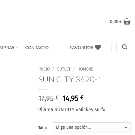
0,00
€
MPRAS
CONTACTO
FAVORITOS
INICIO
/
OUTLET
/
HOMBRE
SUN CITY 3620-1
El
El
17,95
€
14,95
€
precio
precio
Pijama SUN CITY «Mickey surf»
original
actual
era:
es:
17,95 €.
14,95 €.
Talla