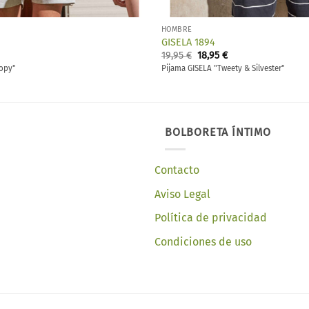
HOMBRE
GISELA 1894
El
El
El
19,95
€
18,95
€
precio
precio
precio
opy"
Pijama GISELA "Tweety & Silvester"
l
actual
original
actual
es:
era:
es:
18,95 €.
19,95 €.
18,95 €.
BOLBORETA ÍNTIMO
Contacto
Aviso Legal
Política de privacidad
Condiciones de uso