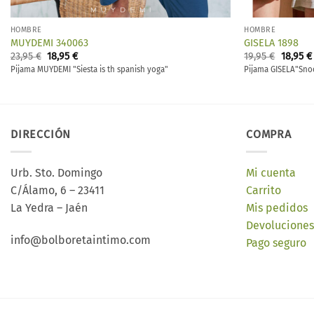
HOMBRE
HOMBRE
MUYDEMI 340063
GISELA 1898
El
El
El
23,95
€
18,95
€
19,95
€
18,95
€
precio
precio
precio
Pijama MUYDEMI "Siesta is th spanish yoga"
Pijama GISELA"Sno
original
actual
origina
era:
es:
era:
23,95 €.
18,95 €.
19,95 €.
DIRECCIÓN
COMPRA
Urb. Sto. Domingo
Mi cuenta
C/Álamo, 6 – 23411
Carrito
La Yedra – Jaén
Mis pedidos
Devoluciones
info@bolboretaintimo.com
Pago seguro