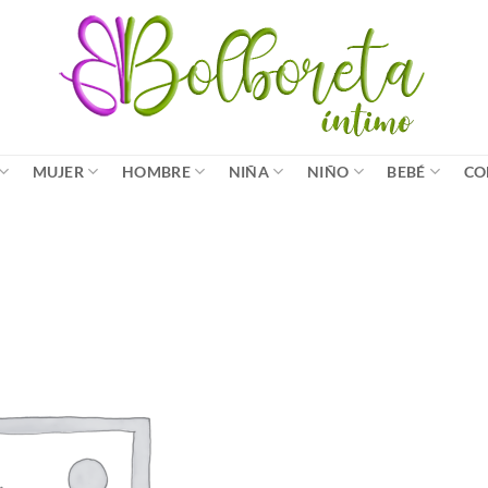
MUJER
HOMBRE
NIÑA
NIÑO
BEBÉ
CO
Añadir
a la
lista
de
deseos