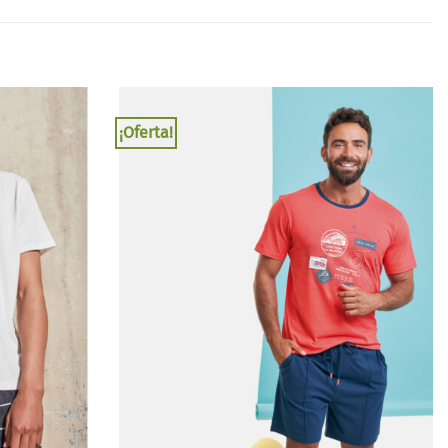
¡Oferta!
Añadir
Añadir
a la
a la
lista
lista
de
de
deseos
deseos