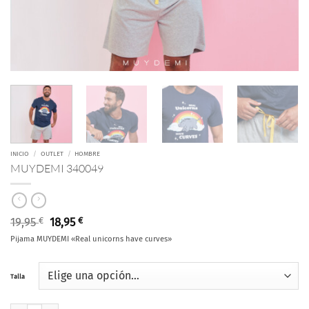
INICIO
/
OUTLET
/
HOMBRE
MUYDEMI 340049
El
El
19,95
€
18,95
€
precio
precio
Pijama MUYDEMI «Real unicorns have curves»
original
actual
era:
es:
19,95 €.
18,95 €.
Talla
MUYDEMI 340049 cantidad