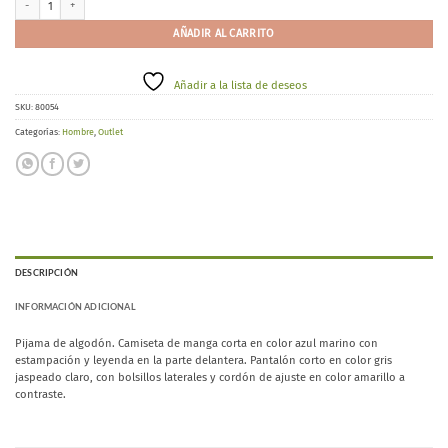
AÑADIR AL CARRITO
Añadir a la lista de deseos
SKU:
80054
Categorías:
Hombre
,
Outlet
DESCRIPCIÓN
INFORMACIÓN ADICIONAL
Pijama de algodón. Camiseta de manga corta en color azul marino con
estampación y leyenda en la parte delantera. Pantalón corto en color gris
jaspeado claro, con bolsillos laterales y cordón de ajuste en color amarillo a
contraste.