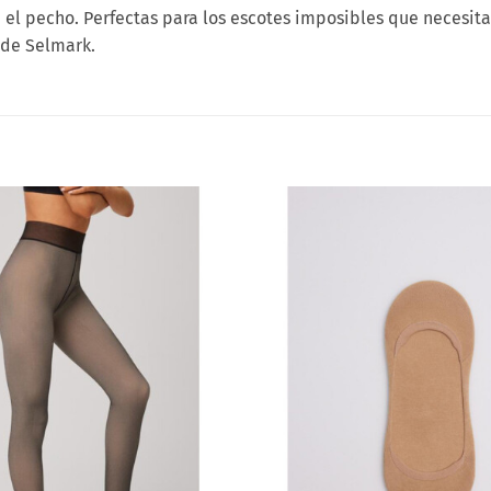
 el pecho. Perfectas para los escotes imposibles que necesita
 de Selmark.
Añadir
a la
lista
de
deseos