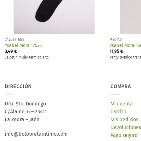
CALCETINES
MEDIAS
Ysabel Mora 12536
Ysabel Mora 16
3,49
€
11,95
€
Calcetín mujer térmico alto
Panty térmico tran
DIRECCIÓN
COMPRA
Urb. Sto. Domingo
Mi cuenta
C/Álamo, 6 – 23411
Carrito
La Yedra – Jaén
Mis pedidos
Devoluciones
info@bolboretaintimo.com
Pago seguro