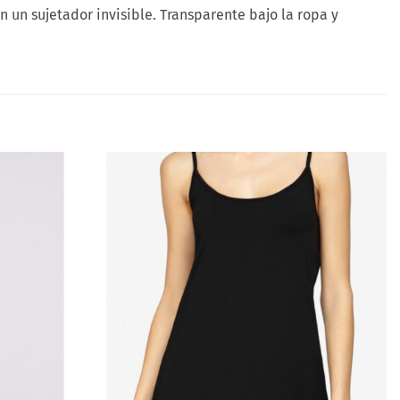
n un sujetador invisible. Transparente bajo la ropa y
Añadir
Añadir
a la
a la
lista
lista
de
de
deseos
deseos