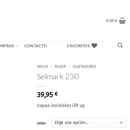
0,00
€
MPRAS
CONTACTO
FAVORITOS
INICIO
/
MUJER
/
SUJETADORES
Selmark 230
Añadir
a la
lista
39,95
€
de
deseos
Copas invisibles lift up
color