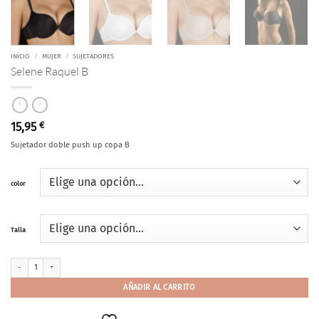
INICIO
/
MUJER
/
SUJETADORES
Selene Raquel B
15,95
€
Sujetador doble push up copa B
color
Talla
Selene Raquel B cantidad
AÑADIR AL CARRITO