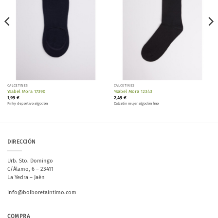
CALCETINES
CALCETINES
Ysabel Mora 17390
Ysabel Mora 12343
1,99
€
2,49
€
Pinky deportivo algodón
Calcetín mujer algodón fino
DIRECCIÓN
Urb. Sto. Domingo
C/Álamo, 6 – 23411
La Yedra – Jaén
info@bolboretaintimo.com
COMPRA