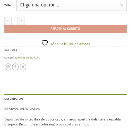
Talla
Selene Nora C cantidad
AÑADIR AL CARRITO
Añadir a la lista de deseos
SKU:
13089
Categorías:
Mujer
,
Sujetadores
DESCRIPCIÓN
INFORMACIÓN ADICIONAL
Deportivo de microfibra de doble capa, sin aros, apertura delantera y espalda
olímpica. Disponible en color negro con costuras en rojo.