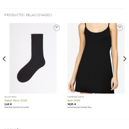
PRODUCTOS RELACIONADOS
Añadir
Añadir
a la
a la
lista de
lista de
deseos
deseos
CALCETINES
COMBINACIONES
Ysabel Mora 12345
Avet 79190
2,49
€
18,95
€
Calcetín bambú sin puño
Combinación tirante fino