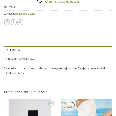
Añadir a la lista de deseos
SKU:
13045
Categorías:
Mujer
,
Sujetadores
DESCRIPCIÓN
INFORMACIÓN ADICIONAL
Sujetador con aro que combina un elegante tejido con franjas y copa en tul con
encaje. Copa C.
PRODUCTOS RELACIONADOS
Añadir
Añadir
a la
a la
lista de
lista de