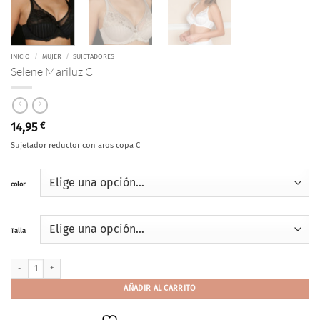
INICIO
/
MUJER
/
SUJETADORES
Selene Mariluz C
14,95
€
Sujetador reductor con aros copa C
color
Talla
Selene Mariluz C cantidad
AÑADIR AL CARRITO