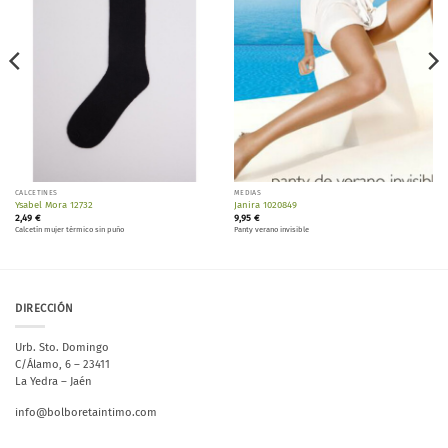
deseos
deseos
CALCETINES
MEDIAS
Ysabel Mora 12732
Janira 1020849
2,49
€
9,95
€
Calcetín mujer térmico sin puño
Panty verano invisible
DIRECCIÓN
Urb. Sto. Domingo
C/Álamo, 6 – 23411
La Yedra – Jaén
info@bolboretaintimo.com