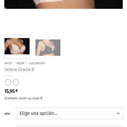
INICIO
/
MUJER
/
SUJETADORES
Selene Grazia B
15,95
€
Sujetador push up copa B
color