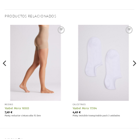
PRODUCTOS RELACIONADOS
Añadir
Añadir
a la
a la
lista de
lista de
deseos
deseos
MEDIAS
CALCETINES
Ysabel Mora 16503
Ysabel Mora 17394
7,49
€
4,49
€
Panty reductor cintura alta 15 Den
Pinky invisible transpirable pack 3 unidades