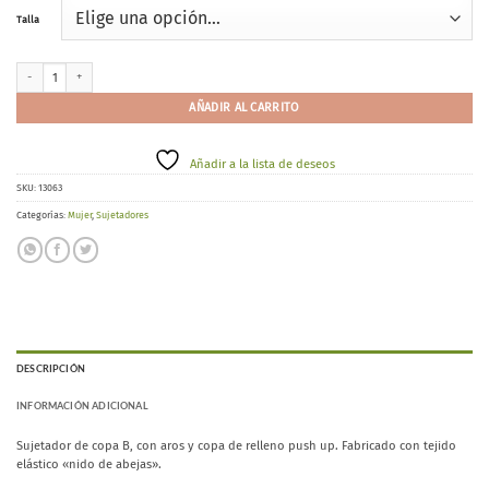
Talla
Selene Grazia B cantidad
AÑADIR AL CARRITO
Añadir a la lista de deseos
SKU:
13063
Categorías:
Mujer
,
Sujetadores
DESCRIPCIÓN
INFORMACIÓN ADICIONAL
Sujetador de copa B, con aros y copa de relleno push up. Fabricado con tejido
elástico «nido de abejas».