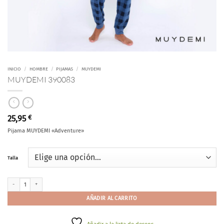
INICIO
/
HOMBRE
/
PIJAMAS
/
MUYDEMI
MUYDEMI 390083
25,95
€
Pijama MUYDEMI «Adventure»
Talla
MUYDEMI 390083 cantidad
AÑADIR AL CARRITO