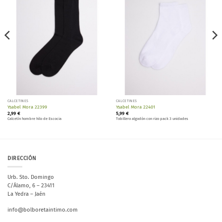
lista de
lista de
deseos
deseos
CALCETINES
CALCETINES
Ysabel Mora 22399
Ysabel Mora 22401
2,99
€
5,99
€
Calcetín hombre hilo de Escocia
Tobillero algodón con rizo pack 3 unidades
DIRECCIÓN
Urb. Sto. Domingo
C/Álamo, 6 – 23411
La Yedra – Jaén
info@bolboretaintimo.com