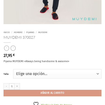
INICIO
/
HOMBRE
/
PIJAMAS
/
MUYDEMI
MUYDEMI 370027
27,95
€
Pijama MUYDEMI «Always being handsome & awsome»
Talla
MUYDEMI 370027 cantidad
AÑADIR AL CARRITO