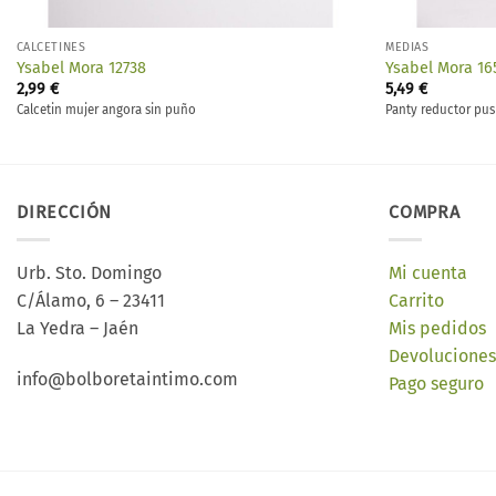
CALCETINES
MEDIAS
Ysabel Mora 12738
Ysabel Mora 16
2,99
€
5,49
€
Calcetin mujer angora sin puño
Panty reductor pu
DIRECCIÓN
COMPRA
Urb. Sto. Domingo
Mi cuenta
C/Álamo, 6 – 23411
Carrito
La Yedra – Jaén
Mis pedidos
Devoluciones
info@bolboretaintimo.com
Pago seguro