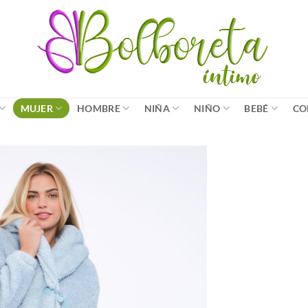
MUJER
HOMBRE
NIÑA
NIÑO
BEBÉ
CO
Añadir
a la
lista
de
deseos