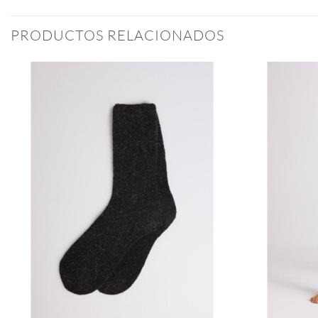
PRODUCTOS RELACIONADOS
Añadir
a la
lista
de
deseos