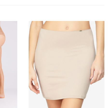
Añadir
Añadir
a la
a la
lista
lista
de
de
deseos
deseos