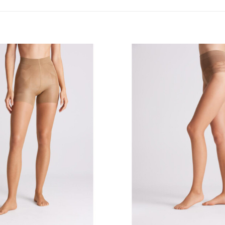
Añadir
a la
lista
de
deseos