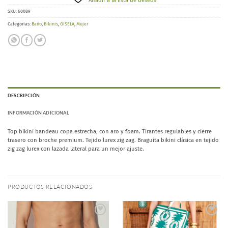
Añadir a la lista de deseos
SKU:
60089
Categorías:
Baño
,
Bikinis
,
GISELA
,
Mujer
DESCRIPCIÓN
INFORMACIÓN ADICIONAL
Top bikini bandeau copa estrecha, con aro y foam. Tirantes regulables y cierre
trasero con broche premium. Tejido lurex zig zag. Braguita bikini clásica en tejido
zig zag lurex con lazada lateral para un mejor ajuste.
PRODUCTOS RELACIONADOS
Añadir
Añadir
a la
a la