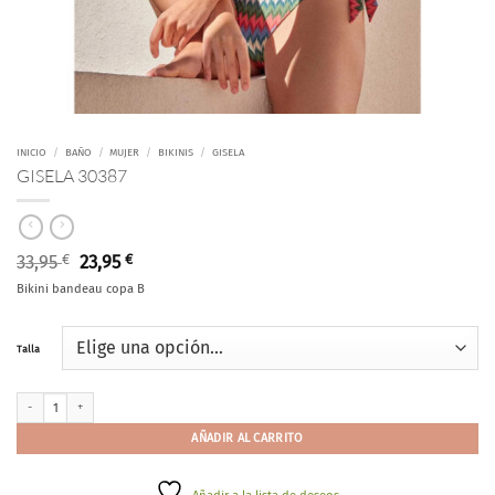
INICIO
/
BAÑO
/
MUJER
/
BIKINIS
/
GISELA
GISELA 30387
El
El
33,95
€
23,95
€
precio
precio
Bikini bandeau copa B
original
actual
era:
es:
33,95 €.
23,95 €.
Talla
GISELA 30387 cantidad
AÑADIR AL CARRITO