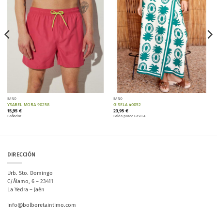
lista de
lista de
deseos
deseos
BAÑO
BAÑO
YSABEL MORA 90258
GISELA 40052
15,95
€
23,95
€
Bañador
Falda pareo GISELA
DIRECCIÓN
Urb. Sto. Domingo
C/Álamo, 6 – 23411
La Yedra – Jaén
info@bolboretaintimo.com