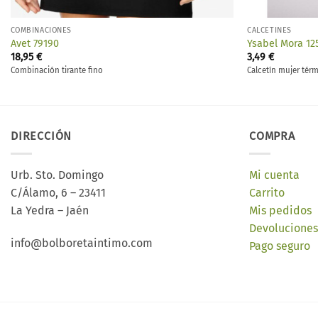
COMBINACIONES
CALCETINES
Avet 79190
Ysabel Mora 12
18,95
€
3,49
€
Combinación tirante fino
Calcetín mujer térm
DIRECCIÓN
COMPRA
Urb. Sto. Domingo
Mi cuenta
C/Álamo, 6 – 23411
Carrito
La Yedra – Jaén
Mis pedidos
Devoluciones
info@bolboretaintimo.com
Pago seguro