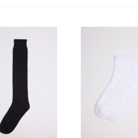
Añadir
a la
lista
de
deseos