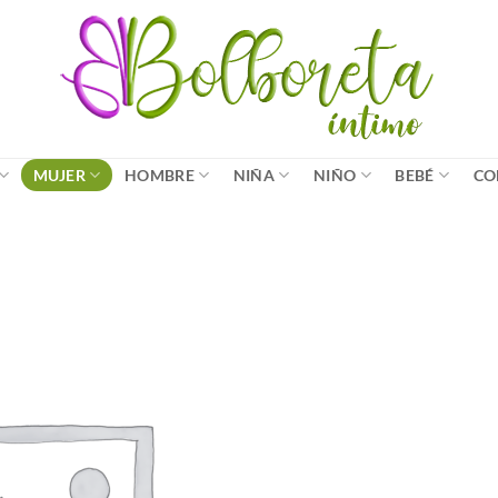
MUJER
HOMBRE
NIÑA
NIÑO
BEBÉ
CO
Añadir
a la
lista
de
deseos