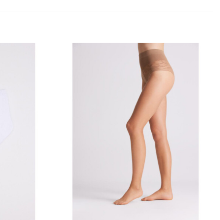
Añadir
Añadir
a la
a la
lista
lista
de
de
deseos
deseos