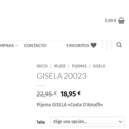
0,00
€
MPRAS
CONTACTO
FAVORITOS
INICIO
/
MUJER
/
PIJAMAS
/
GISELA
GISELA 20023
El
El
22,95
€
18,95
€
precio
precio
Pijama GISELA «Costa D’Amalfi»
original
actual
era:
es:
22,95 €.
18,95 €.
Talla