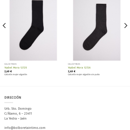
Añadir
Añadir
a la
a la
lista de
lista de
deseos
deseos
CALCETINES
CALCETINES
Ysabel Mora 12725
Ysabel Mora 12726
2,49
€
2,49
€
Calcetín mujer algodón
Calcetín mujer algodón sin puño
DIRECCIÓN
Urb. Sto. Domingo
C/Álamo, 6 – 23411
La Yedra – Jaén
info@bolboretaintimo.com