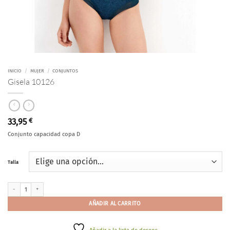
INICIO
/
MUJER
/
CONJUNTOS
Gisela 10126
33,95
€
Conjunto capacidad copa D
Talla
Gisela 10126 cantidad
AÑADIR AL CARRITO