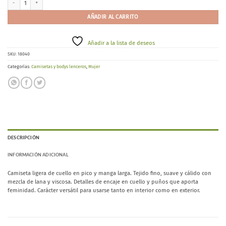
AÑADIR AL CARRITO
Añadir a la lista de deseos
SKU:
18040
Categorías:
Camisetas y bodys lenceros
,
Mujer
DESCRIPCIÓN
INFORMACIÓN ADICIONAL
Camiseta ligera de cuello en pico y manga larga. Tejido fino, suave y cálido con
mezcla de lana y viscosa. Detalles de encaje en cuello y puños que aporta
feminidad. Carácter versátil para usarse tanto en interior como en exterior.