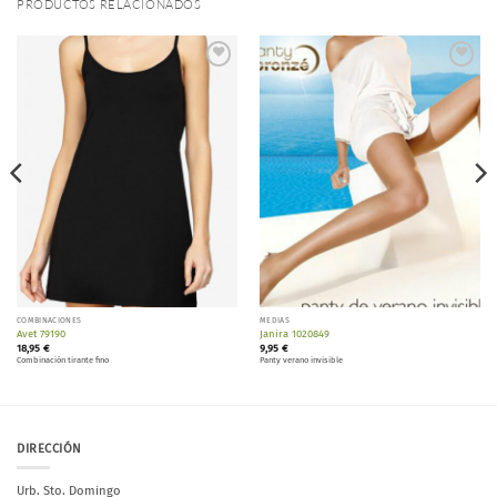
PRODUCTOS RELACIONADOS
Añadir
Añadir
a la
a la
lista de
lista de
deseos
deseos
COMBINACIONES
MEDIAS
Avet 79190
Janira 1020849
18,95
€
9,95
€
Combinación tirante fino
Panty verano invisible
DIRECCIÓN
Urb. Sto. Domingo