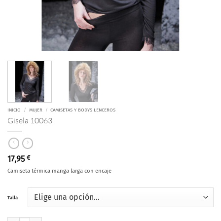
INICIO
/
MUJER
/
CAMISETAS Y BODYS LENCEROS
Gisela 10063
17,95
€
Camiseta térmica manga larga con encaje
Talla
Gisela 10063 cantidad