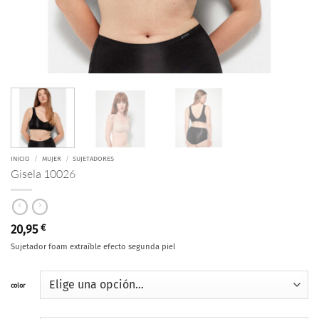
INICIO
/
MUJER
/
SUJETADORES
Gisela 10026
20,95
€
Sujetador foam extraíble efecto segunda piel
color