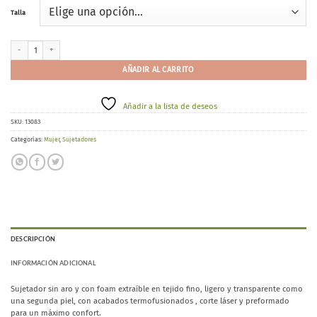
Talla
Gisela 10026 cantidad
AÑADIR AL CARRITO
Añadir a la lista de deseos
SKU:
13083
Categorías:
Mujer
,
Sujetadores
DESCRIPCIÓN
INFORMACIÓN ADICIONAL
Sujetador sin aro y con foam extraíble en tejido fino, ligero y transparente como
una segunda piel, con acabados termofusionados , corte láser y preformado
para un máximo confort.