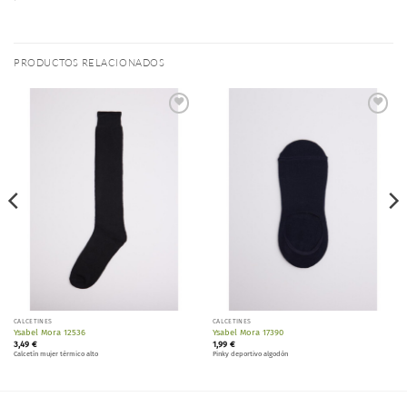
PRODUCTOS RELACIONADOS
Añadir
Añadir
a la
a la
lista de
lista de
deseos
deseos
CALCETINES
CALCETINES
Ysabel Mora 12536
Ysabel Mora 17390
3,49
€
1,99
€
Calcetín mujer térmico alto
Pinky deportivo algodón