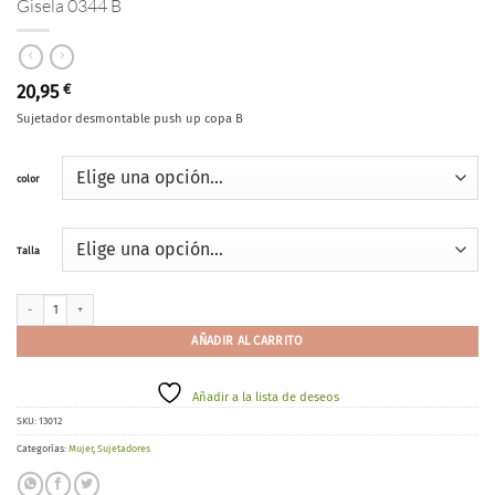
Gisela 0344 B
20,95
€
Sujetador desmontable push up copa B
color
Talla
Gisela 0344 B cantidad
AÑADIR AL CARRITO
Añadir a la lista de deseos
SKU:
13012
Categorías:
Mujer
,
Sujetadores