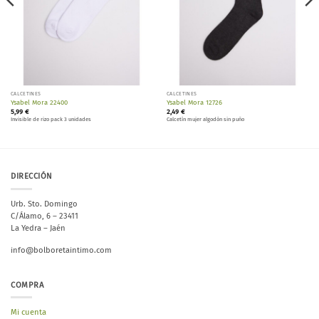
CALCETINES
CALCETINES
Ysabel Mora 22400
Ysabel Mora 12726
5,99
€
2,49
€
Invisible de rizo pack 3 unidades
Calcetín mujer algodón sin puño
DIRECCIÓN
Urb. Sto. Domingo
C/Álamo, 6 – 23411
La Yedra – Jaén
info@bolboretaintimo.com
COMPRA
Mi cuenta