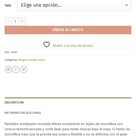
Talla
GISELA 0213 cantidad
AÑADIR AL CARRITO
Añadir a la lista de deseos
SKU:
14021
Categorías:
Bragas y tangas
,
Mujer
DESCRIPCIÓN
INFORMACIÓN ADICIONAL
Pantalón moldeador invisible efecto envolvente en tejido de microfibra con
cintura termofusionada y corte láser para evitar marcas bajo la ropa. El tejido de
microfibra hace que la prenda sea suave y flexible y no se deforma con el paso