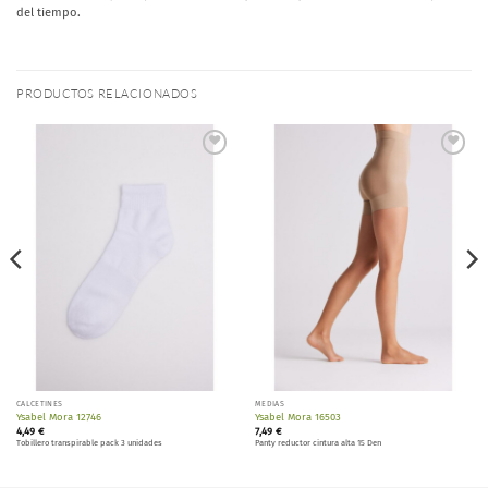
del tiempo.
PRODUCTOS RELACIONADOS
Añadir
Añadir
a la
a la
lista de
lista de
deseos
deseos
CALCETINES
MEDIAS
Ysabel Mora 12746
Ysabel Mora 16503
4,49
€
7,49
€
Tobillero transpirable pack 3 unidades
Panty reductor cintura alta 15 Den