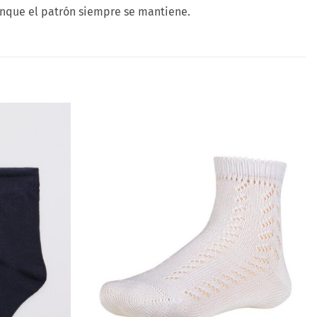
unque el patrón siempre se mantiene.
Añadir
Añadir
a la
a la
lista
lista
de
de
deseos
deseos