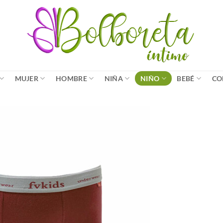
MUJER
HOMBRE
NIÑA
NIÑO
BEBÉ
CO
Añadir
a la
lista
de
deseos