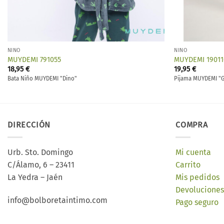
NIÑO
NIÑO
MUYDEMI 791055
MUYDEMI 1901
18,95
€
19,95
€
Bata Niño MUYDEMI "Dino"
Pijama MUYDEMI "
DIRECCIÓN
COMPRA
Urb. Sto. Domingo
Mi cuenta
C/Álamo, 6 – 23411
Carrito
La Yedra – Jaén
Mis pedidos
Devoluciones
info@bolboretaintimo.com
Pago seguro