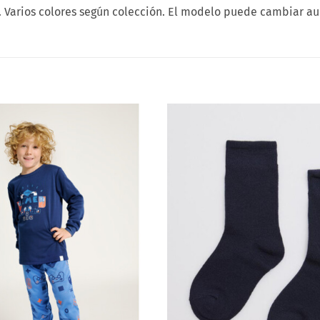
a. Varios colores según colección. El modelo puede cambiar a
Añadir
a la
lista
de
deseos