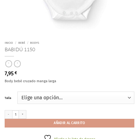
INICIO
/
BEBÉ
/
BODYS
BABIDÚ 1150
7,95
€
Body bebé cruzado manga larga
Talla
BABIDÚ 1150 cantidad
AÑADIR AL CARRITO