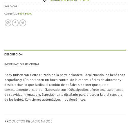
Añadir a la lista de deseos
SKU:
54002
Categorías:
Bebé
,
Bodys
DESCRIPCIÓN
INFORMACIÓN ADICIONAL
Body unisex con cierre cruzado en la parte delantera. Ideal cuando los bebés son
pequeños y aún no tienen un buen control de la cabeza. Fáciles de abrochar y
desabrochar, lo que facilita el cambio de pañales sin tener que quitar
completamente el cuerpo. Elaborado con 100% algodón, ofrece una experiencia
de suavidad inigualable. Especialmente diseñado para proteger la piel sensible
de los bebés. Con cierres automáticos hipoalergénicos.
PRODUCTOS RELACIONADOS