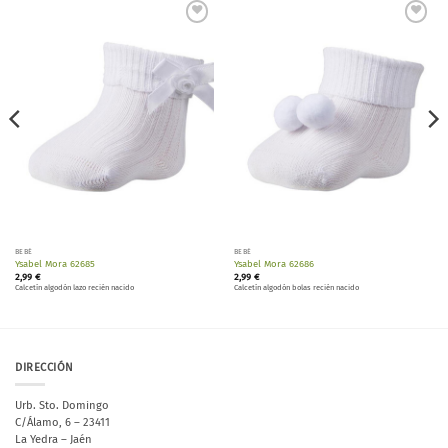
Añadir
Añadir
a la
a la
lista de
lista de
deseos
deseos
BEBÉ
BEBÉ
Ysabel Mora 62685
Ysabel Mora 62686
2,99
€
2,99
€
Calcetín algodón lazo recién nacido
Calcetín algodón bolas recién nacido
DIRECCIÓN
Urb. Sto. Domingo
C/Álamo, 6 – 23411
La Yedra – Jaén