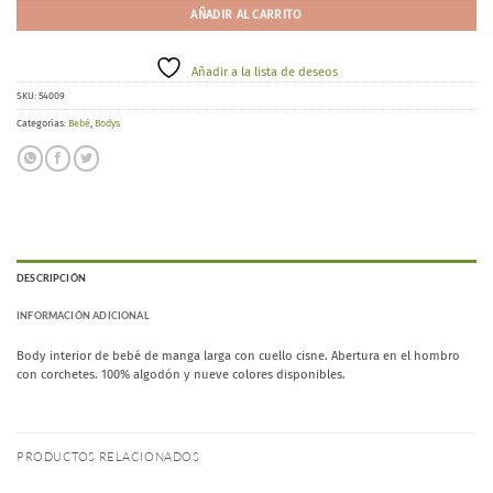
AÑADIR AL CARRITO
Añadir a la lista de deseos
SKU:
54009
Categorías:
Bebé
,
Bodys
DESCRIPCIÓN
INFORMACIÓN ADICIONAL
Body interior de bebé de manga larga con cuello cisne. Abertura en el hombro
con corchetes. 100% algodón y nueve colores disponibles.
PRODUCTOS RELACIONADOS