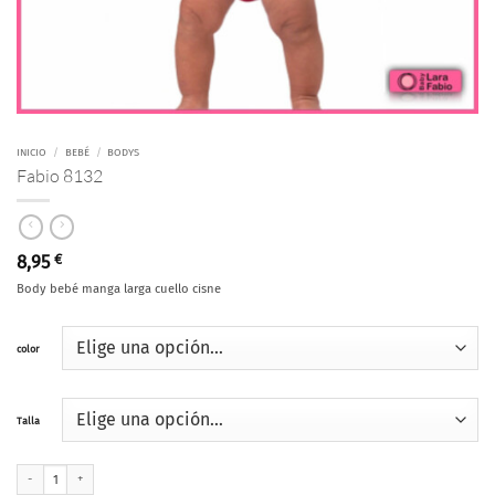
INICIO
/
BEBÉ
/
BODYS
Fabio 8132
8,95
€
Body bebé manga larga cuello cisne
color
Talla
Fabio 8132 cantidad