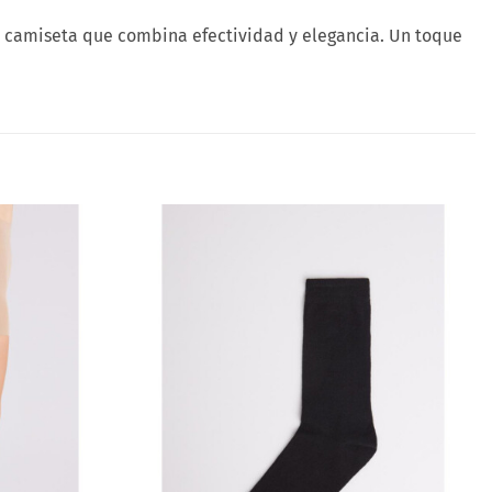
a camiseta que combina efectividad y elegancia. Un toque
Añadir
Añadir
a la
a la
lista
lista
de
de
deseos
deseos