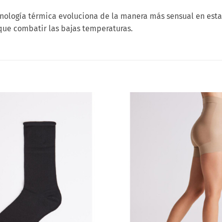
cnología térmica evoluciona de la manera más sensual en est
que combatir las bajas temperaturas.
Añadir
a la
lista
de
deseos