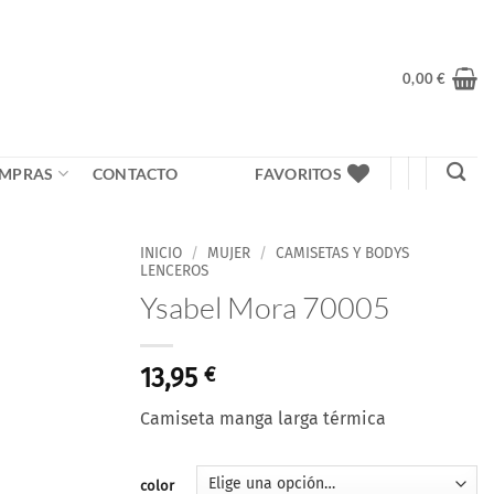
0,00
€
MPRAS
CONTACTO
FAVORITOS
INICIO
/
MUJER
/
CAMISETAS Y BODYS
LENCEROS
Ysabel Mora 70005
Añadir
a la
lista
de
13,95
€
deseos
Camiseta manga larga térmica
color