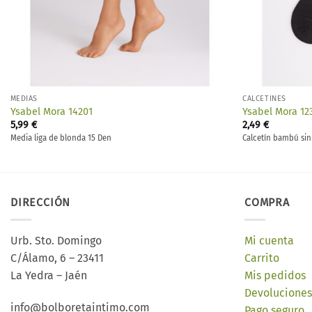
MEDIAS
CALCETINES
Ysabel Mora 14201
Ysabel Mora 12
5,99
€
2,49
€
Media liga de blonda 15 Den
Calcetín bambú si
DIRECCIÓN
COMPRA
Urb. Sto. Domingo
Mi cuenta
C/Álamo, 6 – 23411
Carrito
La Yedra – Jaén
Mis pedidos
Devoluciones
info@bolboretaintimo.com
Pago seguro