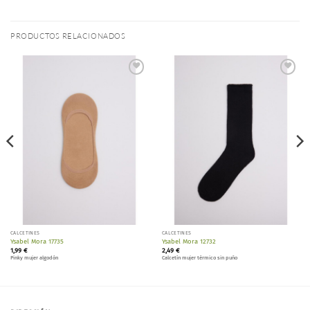
PRODUCTOS RELACIONADOS
Añadir
Añadir
a la
a la
lista de
lista de
deseos
deseos
CALCETINES
CALCETINES
Ysabel Mora 17735
Ysabel Mora 12732
1,99
€
2,49
€
Pinky mujer algodón
Calcetín mujer térmico sin puño