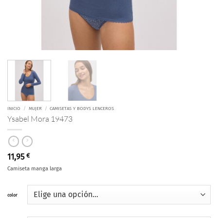
INICIO
/
MUJER
/
CAMISETAS Y BODYS LENCEROS
Ysabel Mora 19473
11,95
€
Camiseta manga larga
color