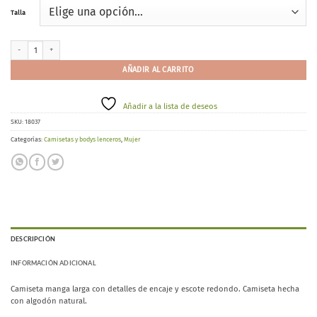
Talla
Ysabel Mora 19473 cantidad
AÑADIR AL CARRITO
Añadir a la lista de deseos
SKU:
18037
Categorías:
Camisetas y bodys lenceros
,
Mujer
DESCRIPCIÓN
INFORMACIÓN ADICIONAL
Camiseta manga larga con detalles de encaje y escote redondo. Camiseta hecha
con algodón natural.