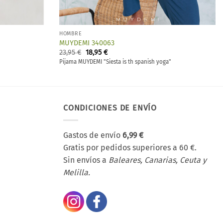
HOMBRE
MUYDEMI 340063
El
El
23,95
€
18,95
€
precio
precio
Pijama MUYDEMI "Siesta is th spanish yoga"
original
actual
era:
es:
23,95 €.
18,95 €.
CONDICIONES DE ENVÍO
Gastos de envío
6,99 €
Gratis por pedidos superiores a 60 €.
Sin envíos a
Baleares, Canarias, Ceuta y
Melilla.