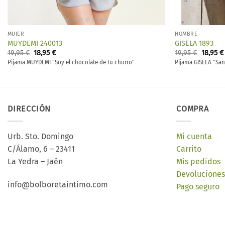
MUJER
HOMBRE
MUYDEMI 240013
GISELA 1893
El
El
El
19,95
€
18,95
€
19,95
€
18,95
€
precio
precio
precio
Pijama MUYDEMI "Soy el chocolate de tu churro"
Pijama GISELA "San
original
actual
origina
era:
es:
era:
19,95 €.
18,95 €.
19,95 €.
DIRECCIÓN
COMPRA
Urb. Sto. Domingo
Mi cuenta
C/Álamo, 6 – 23411
Carrito
La Yedra – Jaén
Mis pedidos
Devoluciones
info@bolboretaintimo.com
Pago seguro