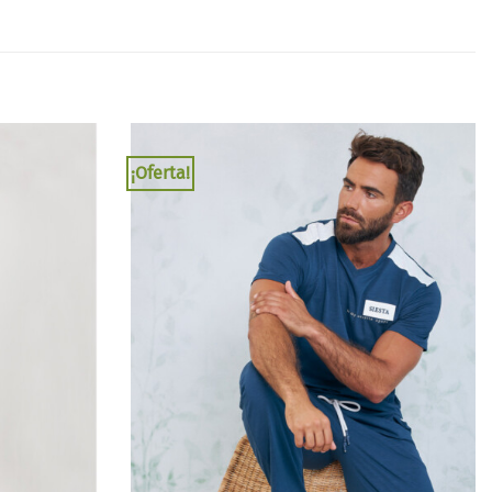
¡Oferta!
Añadir
Añadir
a la
a la
lista
lista
de
de
deseos
deseos