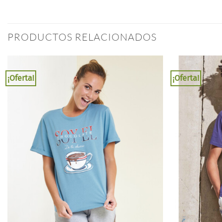
PRODUCTOS RELACIONADOS
¡Oferta!
¡Oferta!
Añadir
a la
lista
de
deseos