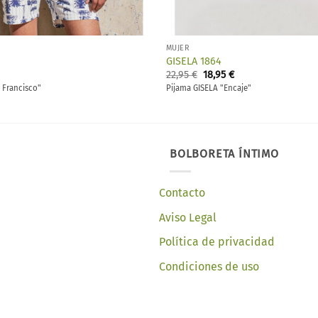
MUJER
GISELA 1864
El
El
El
22,95
€
18,95
€
precio
precio
precio
 Francisco"
Pijama GISELA "Encaje"
l
actual
original
actual
es:
era:
es:
18,95 €.
22,95 €.
18,95 €.
BOLBORETA ÍNTIMO
Contacto
Aviso Legal
Política de privacidad
Condiciones de uso