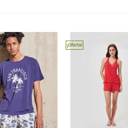
¡Oferta!
Añadir
a la
lista
de
deseos