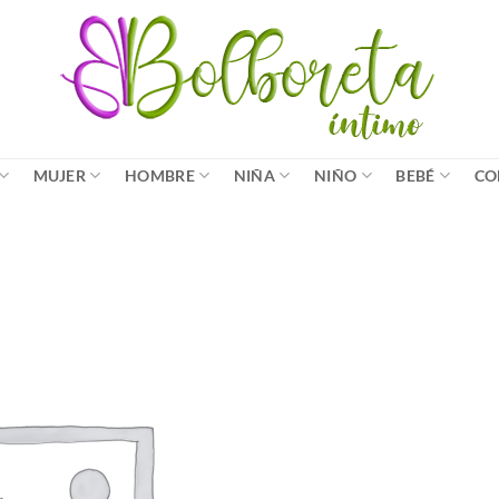
MUJER
HOMBRE
NIÑA
NIÑO
BEBÉ
CO
Añadir
a la
lista
de
deseos