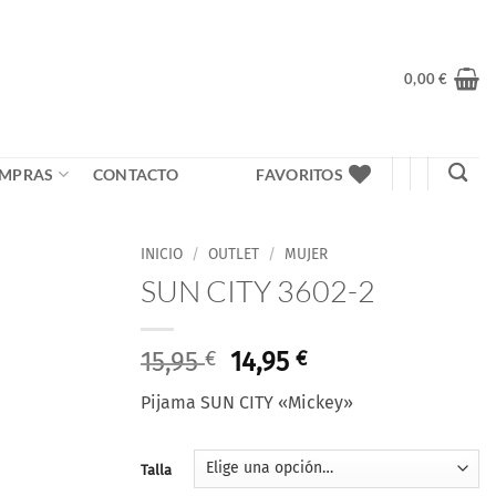
0,00
€
MPRAS
CONTACTO
FAVORITOS
INICIO
/
OUTLET
/
MUJER
SUN CITY 3602-2
El
El
15,95
€
14,95
€
precio
precio
Pijama SUN CITY «Mickey»
original
actual
era:
es:
15,95 €.
14,95 €.
Talla