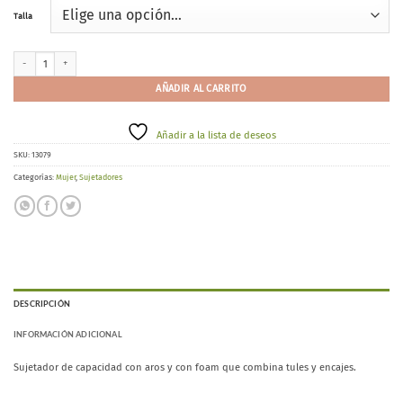
Talla
Selene Laia C cantidad
AÑADIR AL CARRITO
Añadir a la lista de deseos
SKU:
13079
Categorías:
Mujer
,
Sujetadores
DESCRIPCIÓN
INFORMACIÓN ADICIONAL
Sujetador de capacidad con aros y con foam que combina tules y encajes.