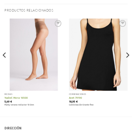
PRODUCTOS RELACIONADOS
Añadir
Añadir
a la
a la
lista de
lista de
deseos
deseos
MEDIAS
COMBINACIONES
Ysabel Mora 16500
Avet 79190
5,49
€
18,95
€
Panty verano reductor 10 Den
Combinación tirante fino
DIRECCIÓN