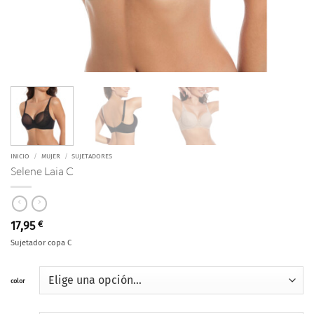
INICIO
/
MUJER
/
SUJETADORES
Selene Laia C
17,95
€
Sujetador copa C
color