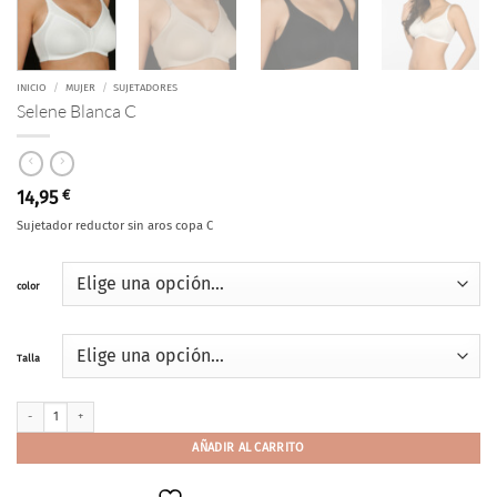
INICIO
/
MUJER
/
SUJETADORES
Selene Blanca C
14,95
€
Sujetador reductor sin aros copa C
color
Talla
Selene Blanca C cantidad
AÑADIR AL CARRITO