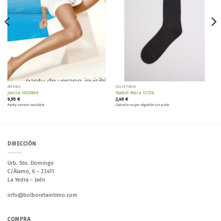
MEDIAS
CALCETINES
Janira 1020849
Ysabel Mora 12726
9,95
€
2,49
€
Panty verano invisible
Calcetín mujer algodón sin puño
DIRECCIÓN
Urb. Sto. Domingo
C/Álamo, 6 – 23411
La Yedra – Jaén
info@bolboretaintimo.com
COMPRA