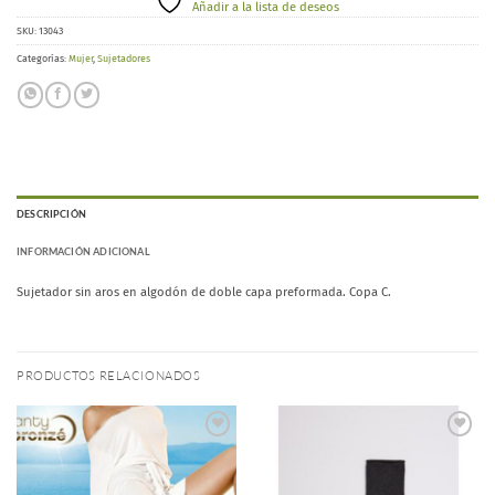
Añadir a la lista de deseos
SKU:
13043
Categorías:
Mujer
,
Sujetadores
DESCRIPCIÓN
INFORMACIÓN ADICIONAL
Sujetador sin aros en algodón de doble capa preformada. Copa C.
PRODUCTOS RELACIONADOS
Añadir
Añadir
a la
a la
lista de
lista de
deseos
deseos