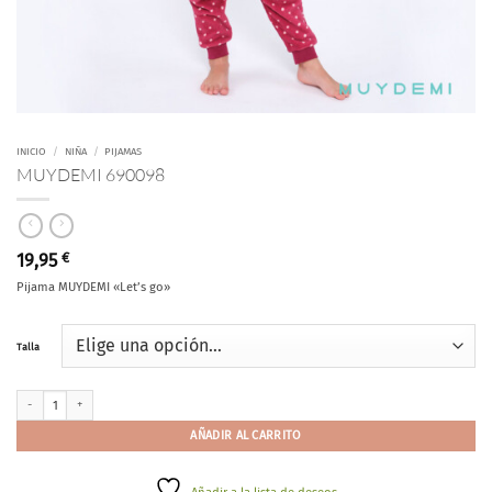
INICIO
/
NIÑA
/
PIJAMAS
MUYDEMI 690098
19,95
€
Pijama MUYDEMI «Let’s go»
Talla
MUYDEMI 690098 cantidad
AÑADIR AL CARRITO