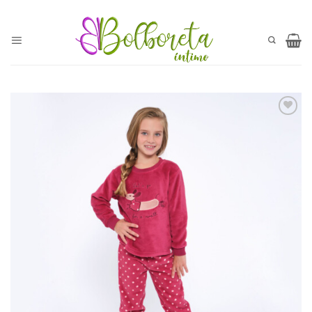
Saltar
al
contenido
Añadir
a la
lista
de
deseos