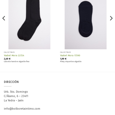
lista de
lista de
deseos
deseos
CALCETINES
CALCETINES
Ysabel Mora 22724
Ysabel Mora 17390
2,49
€
1,99
€
Calcetín hombre algodón fino
Pinky deportivo algodón
DIRECCIÓN
Urb. Sto. Domingo
C/Álamo, 6 – 23411
La Yedra – Jaén
info@bolboretaintimo.com