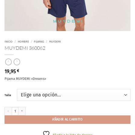
INICIO
/
HOMBRE
/
PIJAMAS
/
MUYDEMI
MUYDEMI 360062
19,95
€
Pijama MUYDEMI «Dreams»
Talla
MUYDEMI 360062 cantidad
AÑADIR AL CARRITO