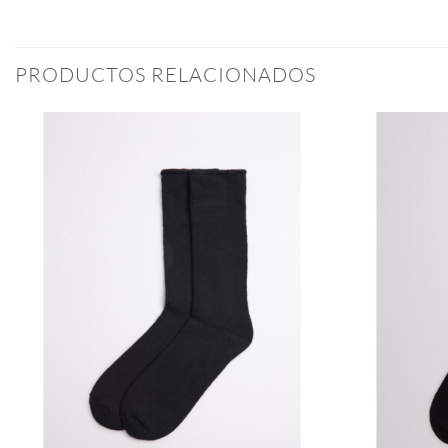
PRODUCTOS RELACIONADOS
Añadir
a la
lista
de
deseos