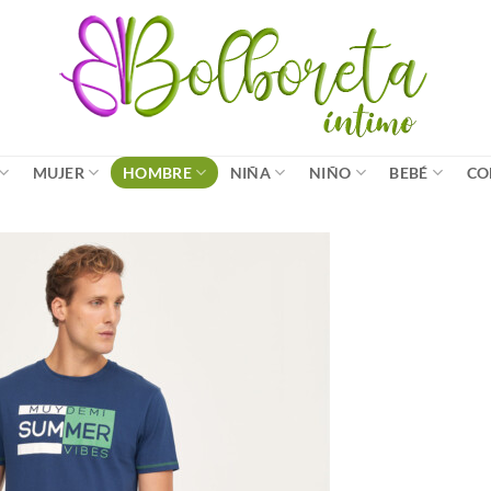
MUJER
HOMBRE
NIÑA
NIÑO
BEBÉ
CO
Añadir
a la
lista
de
deseos