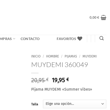
0,00
€
MPRAS
CONTACTO
FAVORITOS
INICIO
/
HOMBRE
/
PIJAMAS
/
MUYDEMI
MUYDEMI 360049
El
El
20,95
€
19,95
€
precio
precio
Pijama MUYDEMI «Summer vibes»
original
actual
era:
es:
20,95 €.
19,95 €.
Talla