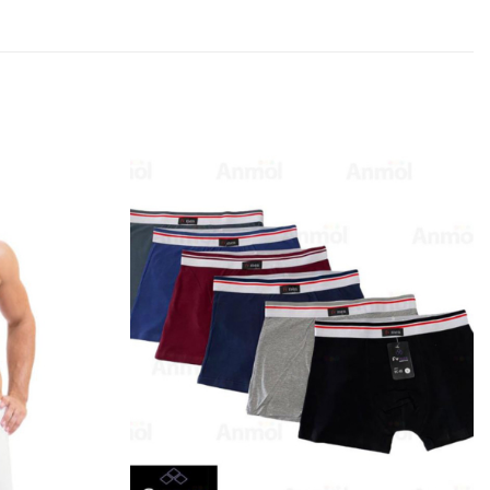
Añadir
Añadir
a la
a la
lista
lista
de
de
deseos
deseos