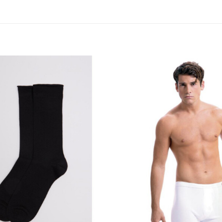
Añadir
a la
lista
de
deseos