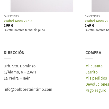
CALCETINES
CALCETINES
Ysabel Mora 22732
Ysabel Mora 22
2,99
€
2,49
€
Calcetín hombre termal sin puño
Calcetín hombre b
DIRECCIÓN
COMPRA
Urb. Sto. Domingo
Mi cuenta
C/Álamo, 6 – 23411
Carrito
La Yedra – Jaén
Mis pedidos
Devoluciones
info@bolboretaintimo.com
Pago seguro