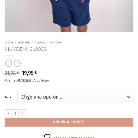
INICIO
/
HOMBRE
/
PIJAMAS
/
MUYDEMI
MUYDEMI 310033
El
El
21,95
€
19,95
€
precio
precio
Pijama MUYDEMI «Albufera»
original
actual
era:
es:
21,95 €.
19,95 €.
Talla
MUYDEMI 310033 cantidad
AÑADIR AL CARRITO