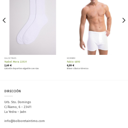
lista de
lista de
deseos
deseos
CALCETINES
HOMBRE
Ysabel Mora 22531
Fabio 4810
2,49
€
6,99
€
Calcetín deportivo algodón con rizo
Bóxer clásico térmico
DIRECCIÓN
Urb. Sto. Domingo
C/Álamo, 6 – 23411
La Yedra – Jaén
info@bolboretaintimo.com