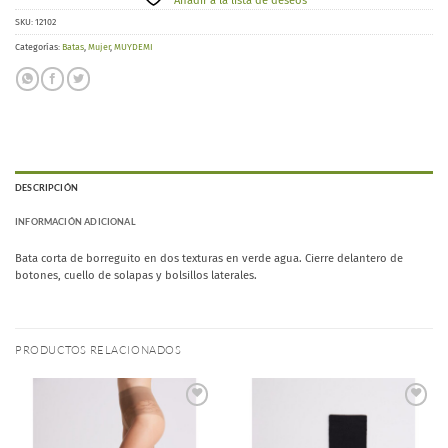
Añadir a la lista de deseos
SKU:
12102
Categorías:
Batas
,
Mujer
,
MUYDEMI
DESCRIPCIÓN
INFORMACIÓN ADICIONAL
Bata corta de borreguito en dos texturas en verde agua. Cierre delantero de
botones, cuello de solapas y bolsillos laterales.
PRODUCTOS RELACIONADOS
Añadir
Añadir
a la
a la
lista de
lista de
deseos
deseos