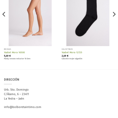
MEDIAS
CALCETINES
Ysabel Mora 16500
Ysabel Mora 12725
5,49
€
2,49
€
Panty verano reductor 10 Den
Calcetín mujer algodón
DIRECCIÓN
Urb. Sto. Domingo
C/Álamo, 6 – 23411
La Yedra – Jaén
info@bolboretaintimo.com