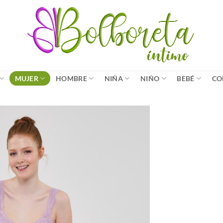
MUJER
HOMBRE
NIÑA
NIÑO
BEBÉ
CO
Añadir
a la
lista
de
deseos