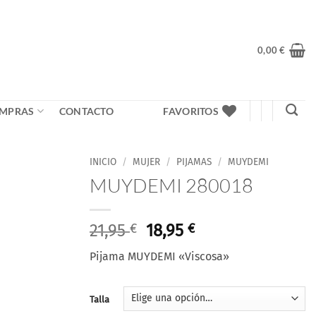
0,00
€
MPRAS
CONTACTO
FAVORITOS
INICIO
/
MUJER
/
PIJAMAS
/
MUYDEMI
MUYDEMI 280018
El
El
21,95
€
18,95
€
precio
precio
Pijama MUYDEMI «Viscosa»
original
actual
era:
es:
21,95 €.
18,95 €.
Talla