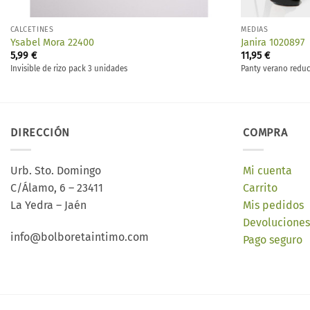
CALCETINES
MEDIAS
Ysabel Mora 22400
Janira 1020897
5,99
€
11,95
€
Invisible de rizo pack 3 unidades
Panty verano reduc
DIRECCIÓN
COMPRA
Urb. Sto. Domingo
Mi cuenta
C/Álamo, 6 – 23411
Carrito
La Yedra – Jaén
Mis pedidos
Devoluciones
info@bolboretaintimo.com
Pago seguro