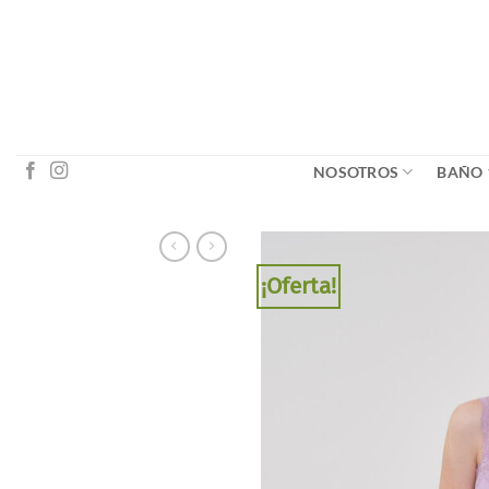
Saltar
al
contenido
NOSOTROS
BAÑO
¡Oferta!