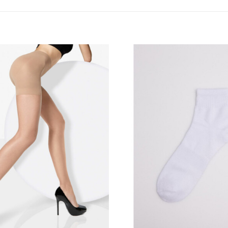
Añadir
a la
lista
de
deseos