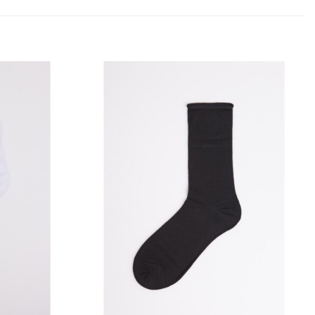
Añadir
Añadir
a la
a la
lista
lista
de
de
deseos
deseos