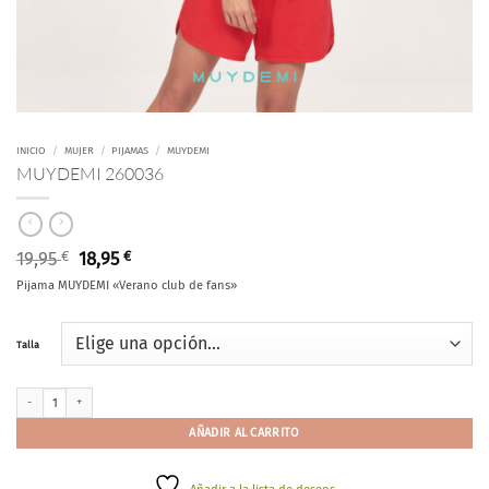
INICIO
/
MUJER
/
PIJAMAS
/
MUYDEMI
MUYDEMI 260036
El
El
19,95
€
18,95
€
precio
precio
Pijama MUYDEMI «Verano club de fans»
original
actual
era:
es:
19,95 €.
18,95 €.
Talla
MUYDEMI 260036 cantidad
AÑADIR AL CARRITO