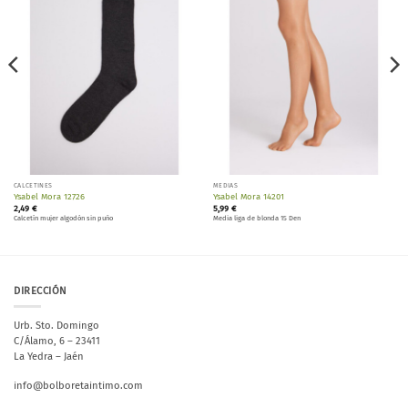
lista de
lista de
deseos
deseos
CALCETINES
MEDIAS
Ysabel Mora 12726
Ysabel Mora 14201
2,49
€
5,99
€
Calcetín mujer algodón sin puño
Media liga de blonda 15 Den
DIRECCIÓN
Urb. Sto. Domingo
C/Álamo, 6 – 23411
La Yedra – Jaén
info@bolboretaintimo.com