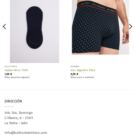
Añadir
Añadir
a la
a la
lista de
lista de
deseos
deseos
CALCETINES
HOMBRE
Ysabel Mora 17390
Don Algodón PB22
1,99
€
9,95
€
Pinky deportivo algodón
Bóxer pack 2 unidades
DIRECCIÓN
Urb. Sto. Domingo
C/Álamo, 6 – 23411
La Yedra – Jaén
info@bolboretaintimo.com