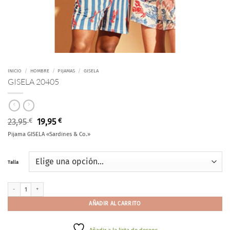
INICIO
/
HOMBRE
/
PIJAMAS
/
GISELA
GISELA 20405
El
El
23,95
€
19,95
€
precio
precio
Pijama GISELA «Sardines & Co.»
original
actual
era:
es:
23,95 €.
19,95 €.
Talla
GISELA 20405 cantidad
AÑADIR AL CARRITO