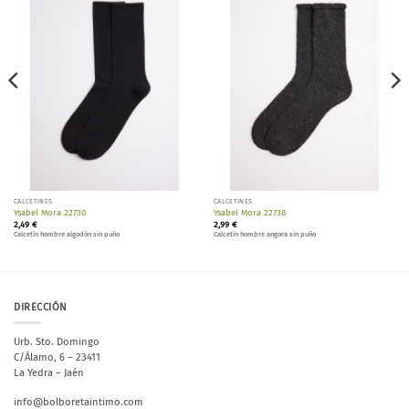
Añadir
Añadir
a la
a la
lista de
lista de
deseos
deseos
CALCETINES
CALCETINES
Ysabel Mora 22730
Ysabel Mora 22738
2,49
€
2,99
€
Calcetín hombre algodón sin puño
Calcetín hombre angora sin puño
DIRECCIÓN
Urb. Sto. Domingo
C/Álamo, 6 – 23411
La Yedra – Jaén
info@bolboretaintimo.com