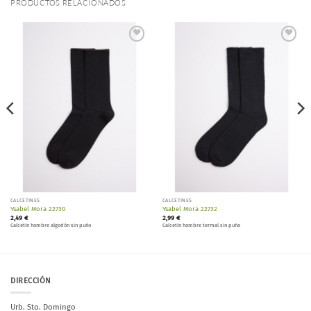
PRODUCTOS RELACIONADOS
Añadir
Añadir
a la
a la
lista de
lista de
deseos
deseos
CALCETINES
CALCETINES
Ysabel Mora 22730
Ysabel Mora 22732
2,49
€
2,99
€
Calcetín hombre algodón sin puño
Calcetín hombre termal sin puño
DIRECCIÓN
Urb. Sto. Domingo