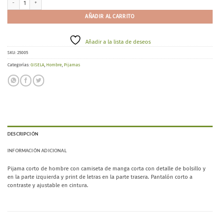
AÑADIR AL CARRITO
Añadir a la lista de deseos
SKU:
25005
Categorías:
GISELA
,
Hombre
,
Pijamas
DESCRIPCIÓN
INFORMACIÓN ADICIONAL
Pijama corto de hombre con camiseta de manga corta con detalle de bolsillo y
en la parte izquierda y print de letras en la parte trasera. Pantalón corto a
contraste y ajustable en cintura.