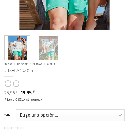
INICIO
/
HOMBRE
/
PIJAMAS
/
GISELA
GISELA 20025
El
El
25,95
€
19,95
€
precio
precio
Pijama GISELA «Limones»
original
actual
era:
es:
25,95 €.
19,95 €.
Talla
GISELA 20025 cantidad