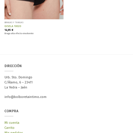
BRAGAS Y TANGAS
GISELA 10020
14,95
€
Braga alta efecto envolvente
DIRECCIÓN
Urb. Sto. Domingo
C/Álamo, 6 – 23411
La Yedra – Jaén
info@bolboretaintimo.com
COMPRA
Mi cuenta
Carrito
Mis pedidos