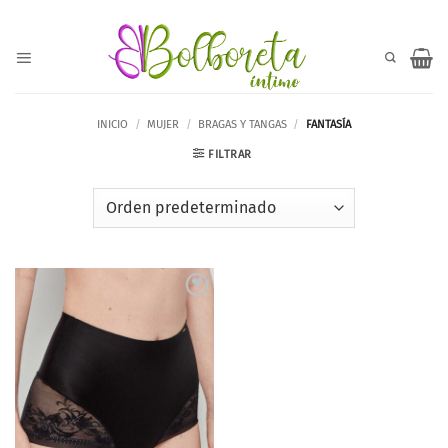
Saltar
al
contenido
INICIO
/
MUJER
/
BRAGAS Y TANGAS
/
FANTASÍA
FILTRAR
Añadir
a la
lista de
deseos